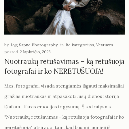
by
Lyg Sapne Photography
in
Be kategorijos
,
Vestuvės
posted
2 lapkričio, 2023
Nuotraukų retušavimas – ką retušuoja
fotografai ir ko NERETUŠUOJA!
Mes, fotografai, visada stengiamės išgauti maksimaliai
gražias nuotraukas ir atpasakoti Jūsų dienos istoriją
išlaikant tikras emocijas ir gyvumą. Šis straipsnis
"Nuotraukų retušavimas - ką retušuoja fotografai ir ko
neretušuoja" atsirado, tam, kad būsimi jaunieji iš