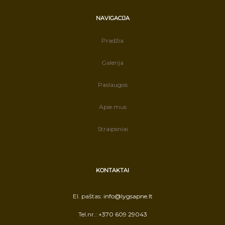
NAVIGACIJA
Pradžia
Galerija
Paslaugos
Apie mus
Straipsniai
KONTAKTAI
El. paštas:
info@lygsapne.lt
Tel.nr.:
+370 609 29043