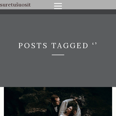
suretušuosit
POSTS TAGGED ‘’